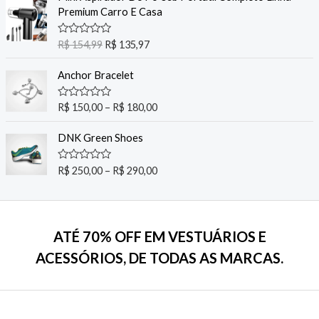
f
d
Premium Carro E Casa
5
0
o
u
O
C
R
R$
154,99
R$
135,97
t
a
o
r
u
t
f
i
r
e
Anchor Bracelet
5
d
g
r
0
i
e
o
R
R$
150,00
–
R$
180,00
u
a
n
n
t
t
a
t
o
e
DNK Green Shoes
f
d
l
p
5
0
p
r
o
R
R$
250,00
–
R$
290,00
u
r
i
a
t
t
i
c
o
e
f
c
e
d
5
0
e
i
o
ATÉ 70% OFF EM VESTUÁRIOS E
w
s
u
t
a
:
ACESSÓRIOS, DE TODAS AS MARCAS.
o
s
R
f
5
:
$
R
$
1