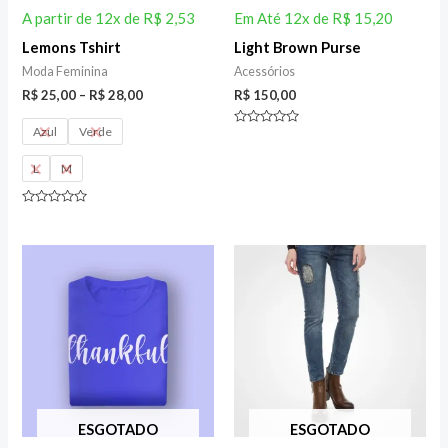
A partir de 12x de
R$
2,53
Em Até 12x de
R$
15,20
Lemons Tshirt
Light Brown Purse
Moda Feminina
Acessórios
R$
25,00
–
R$
28,00
R$
150,00
Azul
Verde
Rated
0
out
L
M
of
5
Rated
0
out
of
5
ESGOTADO
ESGOTADO