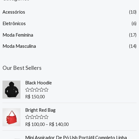
p
p
Acessórios
(10)
r
r
i
i
Eletrônicos
(6)
c
c
Moda Feminina
(17)
e
e
Moda Masculina
(14)
Our Best Sellers
Black Hoodie
R
R$
150,00
a
t
e
Bright Red Bag
d
0
o
R
R$
100,00
–
R$
140,00
u
a
t
t
o
e
Mini Aspirador De Pó Usb Portátil Completo Linha