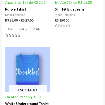
A partir de 12x de
R$
2,53
Em Até 12x de
R$
15,20
Purple Tshirt
Slim Fit Blue Jeans
Moda Feminina
Moda Feminina
R$
25,00
–
R$
27,00
R$
150,00
Azul
Laranja
Verde
Rated
0
out
of
Rated
5
0
out
of
5
ESGOTADO
Em Até 12x de
R$
15,20
White Underground Tshirt