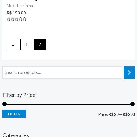
Moda Feminina
R$
150,00
Rated
0
out
of
5
←
1
2
Filter by Price
FILTER
Price:
R$ 20
—
R$ 200
i
a
n
x
Categories