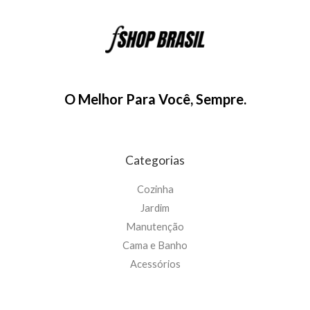
3
1
5
5
,
4
9
,
7
9
.
9
O Melhor Para Você, Sempre.
.
Categorias
Cozinha
Jardim
Manutenção
Cama e Banho
Acessórios