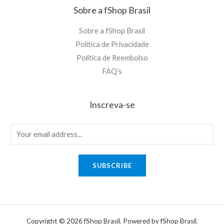
Sobre a fShop Brasil
Sobre a fShop Brasil
Política de Privacidade
Política de Reembolso
FAQ’s
Inscreva-se
E
m
a
SUBSCRIBE
i
l
*
Copyright © 2026 fShop Brasil. Powered by fShop Brasil.