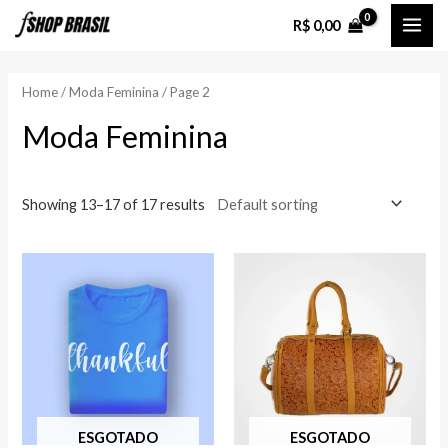
Ir
R$
0,00
MAI
para
o
ME
Home
/
Moda Feminina
/ Page 2
conteúdo
Moda Feminina
Showing 13–17 of 17 results
ESGOTADO
ESGOTADO