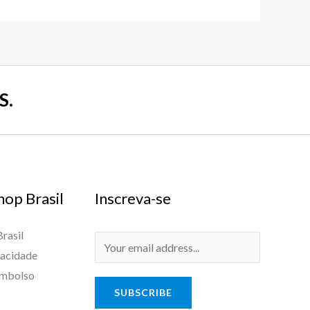
S.
hop Brasil
Inscreva-se
rasil
E
vacidade
m
embolso
a
SUBSCRIBE
i