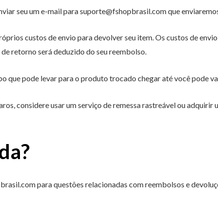
nviar seu um e-mail para suporte@fshopbrasil.com que enviaremos 
óprios custos de envio para devolver seu item. Os custos de envi
 de retorno será deduzido do seu reembolso.
 que pode levar para o produto trocado chegar até você pode var
caros, considere usar um serviço de remessa rastreável ou adquiri
uda?
rasil.com para questões relacionadas com reembolsos e devoluç