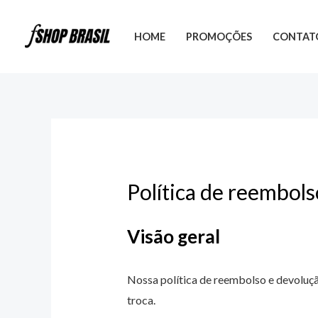
Ir
para
HOME
PROMOÇÕES
CONTAT
o
conteúdo
Política de reembol
Visão geral
Nossa política de reembolso e devoluçã
troca.